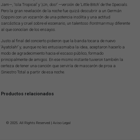
Jam—, ‘Isla Tropical’ y ‘¡Un, dos!’ —versión de ‘Little Bitch’ de the Specials.
Pero la gran revelación de la noche fue quizá descubrir a un Germán
Coppini con un vozarrón de una potencia insólita y una actitud
sarcástica y cruel sobre el escenario, un talentoso
frontman
muy diferente
al que conocían de los ensayos.
Justo al final del concierto pidieron que la banda tocara de nuevo
‘Ayatolah!’ y, aunque no les entusiasmaba la idea, aceptaron hacerlo a
modo de agradecimiento hacia el escaso público, formado
principalmente de amigos. En ese mismo instante tuvieron también la
certeza de tener una canción que serviría de mascarón de proa a
Siniestro Total a partir de esa noche.
Productos relacionados
© 2025. All Rights Reserved |
Aviso Legal