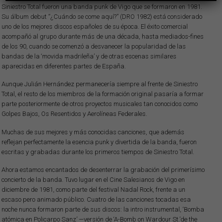
Siniestro Total fueron una banda punk de Vigo que se formaron en 1981.
B1 Gusanos en tu alcoba
Su álbum debut “¿Cuándo se come aquí?” (DRO 1982) está considerado
B6 Mario encima del armario
uno de los mejores discos españoles de su época. El éxito comercial
acompañó al grupo durante más de una década, hasta mediados-fines
A5 Hoy voy a asesinarte
de los 90, cuando se comenzó a desvanecer la popularidad de las
A1 Intro Emilio Cao
bandas de la ‘movida madrileña’ y de otras escenas similares
aparecidas en diferentes partes de España.
A7 Isla tropical
Aunque Julián Hernández permanecería siempre al frente de Siniestro
Total, el resto de los miembros de la formación original pasaría a formar
parte posteriormente de otros proyectos musicales tan conocidos como
Golpes Bajos, Os Resentidos y Aerolíneas Federales.
Muchas de sus mejores y más conocidas canciones, que además
reflejan perfectamente la esencia punk y divertida de la banda, fueron
escritas y grabadas durante los primeros tiempos de Siniestro Total.
Ahora estamos encantados de desenterrar la grabación del primerísimo
concierto de la banda. Tuvo lugar en el Cine Salesianos de Vigo en
diciembre de 1981, como parte del festival Nadal Rock, frente a un
escaso pero animado público. Cuatro de las canciones tocadas esa
noche nunca formaron parte de sus discos: la intro instrumental, ‘Bomba
atómica en Policarpo Sanz’ —versión de ‘A-Bomb on Wardour St.’de the