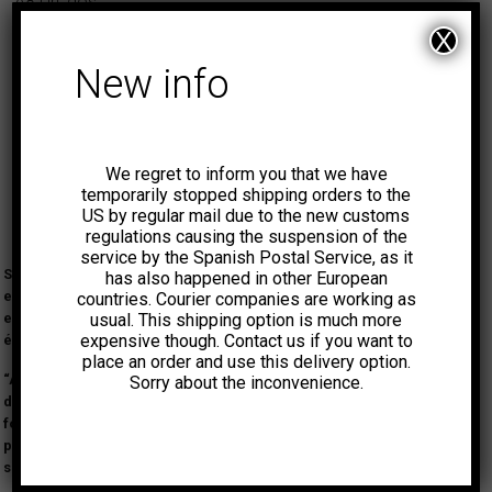
A8 Un ,dos
X
A8 Un ,dos
New info
A7 Isla tropical
A6 Bomba atomica en Policarpo Sanz
A4 Viene el verano
We regret to inform you that we have
A3 Ponte en mi lugar
temporarily stopped shipping orders to the
US by regular mail due to the new customs
A2 Las tetas de mi novia
regulations causing the suspension of the
B9 Ayatolah (BIS)
service by the Spanish Postal Service, as it
Siniestro Total fueron una banda punk de Vigo que se formaron
has also happened in other European
B8 Matar jipis en las Cies
en 1981. Su álbum debut “¿Cuándo se come aquí?” (DRO 1982)
countries. Courier companies are working as
B7 Purdey
usual. This shipping option is much more
está considerado uno de los mejores discos españoles de su
expensive though. Contact us if you want to
época.
B6 Mario encima del armario
place an order and use this delivery option.
B5 Aunque este en el frenopatico te tirare del atico
“Acto Fundacional” es la grabación de su primer concierto, en
Sorry about the inconvenience.
diciembre de 1981. Incluye canciones originales y versiones que
B4 No me gusta bailar
formarían parte del repertorio en directo de la banda en sus
B3 Ayatolah
primeros años. Cuatro canciones que tocaron esa noche nunca
se incluyeron en sus LPs.
B2 Juegas al pale