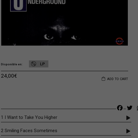
LP
Disponible en
24,00
€
ADD TO CART
Faceb
Tw
1 I Want to Take You Higher
2 Smiling Faces Sometimes