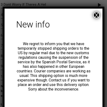
3 Dont Worry If Theres A Hell Below
X
4 People Get Ready
New info
5 Getting Over
6 Ill Bet You_California Dreamin
We regret to inform you that we have
7 Pop Corn_Oye Como Va
temporarily stopped shipping orders to the
US by regular mail due to the new customs
8 I Love You
regulations causing the suspension of the
service by the Spanish Postal Service, as it
9 East of Java
has also happened in other European
countries. Courier companies are working as
usual. This shipping option is much more
10 Walk On By
expensive though. Contact us if you want to
place an order and use this delivery option.
Nos alegra poder presentar de nuevo este maravilloso y
Sorry about the inconvenience.
buscadísimo disco nacido de una acción promocional del
ejército norteamericano para fomentar el reclutamiento.
La grabación capta perfectamente el espíritu de la joven