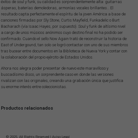
éxitos de soul y funk, su calidad es sorprendentemente alta: guitarras
ásperas, baterías demoledoras, armonías vocales brillantes… El
resultado capta perfectamente el espíritu de la joven América a base de
canciones firmadas por Sly Stone, Curtis Mayfield, Funkadelic o Burt
Bacharach (vía Isaac Hayes, por supuesto). Soul y funk de altísimo nivel
a cargo de unos músicos anónimos cuyo destino final no ha podido ser
confirmado. Cuando el sello Now Again trató de reconstruir la historia de
East of Undergound, tan solo se logró contactar con uno de sus miembros
tras bucear entre documentos en la Biblioteca de Nueva York y contar con
la colaboración del propio ejército de Estados Unidos.
Ahora nos alegra poder presentar de nuevo este maravilloso y
buscadísimo disco, un sorprendente caso en donde las versiones
rivalizan con las originales, creando una grabación única que justifica
su enorme interés entre coleccionistas.
Productos relacionados
© 2025. All Rights Reserved |
Aviso Legal