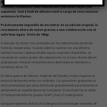
América a base de canciones firmadas por Sly Stone, Curtis
Mayfield, Funkadelic o Burt Bacharach (vía Isaac Hayes, por
supuesto). Soul y funk de altísimo nivel a cargo de unos músicos
anónimos brillantes.
Prácticamente imposible de encontrar en su edición original, lo
rescatamos ahora de nuevo gracias a una colaboración con el
sello Now Again. Vinilo de 180gr.
A menudo, los discos más preciados por los coleccionistas encierran
historias inesperadas. Cuando además cuentan con una altísima
calidad musical y apenas existen copias originales disponibles, se
convierten en santos griales del coleccionismo. Es el caso de este álbum,
grabado por militares norteamericanos destinados en Alemania a
comienzos de los 70.
En plena guerra de Vietnam, el ejército de Estados Unidos organizó un
concurso de bandas entre sus soldados. Los ganadores grabarían un
disco promocional que sería distribuido gratuitamente para fomentar el
alistamiento en aquella época tan turbulenta. El resultado fue un doble
LP compartido entre los grupos SOAP y East of Underground.
Aunque el repertorio de East of Underground lo constituyen versiones de