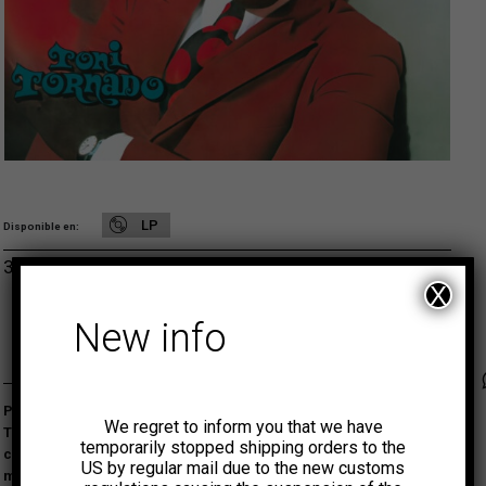
LP
Disponible en
31,00
€
ADD TO CART
X
New info
Faceb
Tw
Publicado originalmente en 1972, el álbum debut de Toni
We regret to inform you that we have
Tornado es una obra clave del soul y el funk brasileño —un disco
temporarily stopped shipping orders to the
cargado de ritmo y actitud que ayudó a definir el sonido del
US by regular mail due to the new customs
movimiento Black Rio.