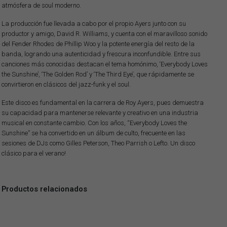
atmósfera de soul moderno.
La producción fue llevada a cabo por el propio Ayers junto con su
productor y amigo, David R. Williams, y cuenta con el maravilloso sonido
del Fender Rhodes de Phillip Woo y la potente energía del resto de la
banda, logrando una autenticidad y frescura inconfundible. Entre sus
canciones más conocidas destacan el tema homónimo, ‘Everybody Loves
the Sunshine’, ‘The Golden Rod’ y ‘The Third Eye’, que rápidamente se
convirtieron en clásicos del jazz-funk y el soul.
Este disco es fundamental en la carrera de Roy Ayers, pues demuestra
su capacidad para mantenerse relevante y creativo en una industria
musical en constante cambio. Con los años, “Everybody Loves the
Sunshine” se ha convertido en un álbum de culto, frecuente en las
sesiones de DJs como Gilles Peterson, Theo Parrish o Lefto. Un disco
clásico para el verano!
Productos relacionados