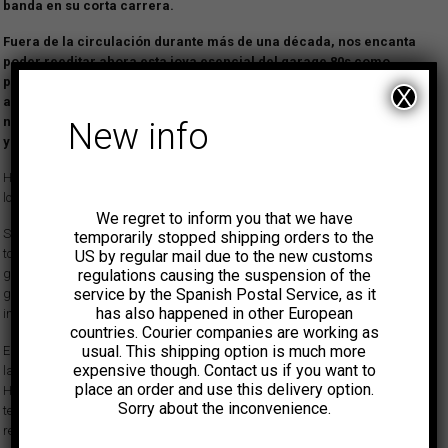
banda en su corta carrera.
Fuera de la circulación durante más de una década, nos encanta
poder reeditar ahora esta joya esencial del garage 80s como
parte de nuestra serie de lanzamientos celebrando el 50
X
aniversario de Bomp! Nuestra edición incluye un libreto con
notas interiores a cargo del miembro de la banda John Hanrittie
New info
y fotos exclusivas.
Han pasado más de 40 años desde que los Gravedigger V entraron en
los estudios Silvery Moon y grabaron “All Black and Hairy”.
We regret to inform you that we have
Solo llevaban unos diez meses funcionando como banda y apenas
temporarily stopped shipping orders to the
tocado un puñado de conciertos cuando se metieron en el estudio de
US by regular mail due to the new customs
regulations causing the suspension of the
grabación. La mayoría de sus miembros ni siquiera habían estado en un
service by the Spanish Postal Service, as it
grupo antes. Quizá ahí resida parte de su magia, en esa cierta
has also happened in other European
ingenuidad que logró llamar la atención de Greg Shaw.
countries. Courier companies are working as
usual. This shipping option is much more
En marzo de 1984 los Gravediggers se ven abriendo como teloneros para
expensive though. Contact us if you want to
las leyendas del punk The Dickies en el Music Machine de West
place an order and use this delivery option.
Hollywood cuando aparece por la puerta Greg Shaw suficientemente
Sorry about the inconvenience.
temprano como para poderles ver en directo. Pasan unos meses y
reciben una llamada de Shaw diciéndoles que al día siguiente tiene un