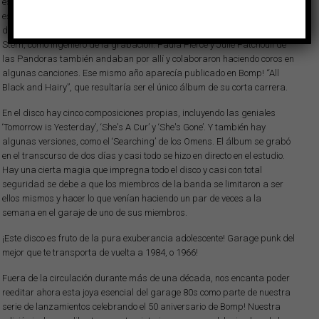
estudio de grabación reservado para que fueran a hacer un álbum. Allí
estaba Greg Shaw, por supuesto, como productor, y también un amigo
de la banda, Ron Rimsite, como productor ejecutivo y apoyo moral, y Gary
Stern, como ingeniero de la grabación. Paula Pierce y Julie Patchouli de
las Pandoras también andaban por allí y colaboraron haciendo coros en
algunas canciones. Ese mismo año aparecía publicado en Bomp! “All
Black and Hairy”, que resultaría ser el único álbum de su corta carrera.
En el disco hay cinco composiciones propias, incluyendo las geniales
‘Tomorrow is Yesterday’, ‘She's A Cur’ y ‘She's Gone’. Y también hay
algunas versiones, como el ‘Searching’ de los Omens. El álbum se grabó
en el transcurso de dos días y casi todo se hizo en directo en el estudio.
Hay una cierta magia que impregna todo el disco y casi con total
seguridad se debe a que los miembros de la banda se limitaron a ser
ellos mismos y hacer lo que venían haciendo un par de veces a la
semana en el garaje de uno de sus miembros.
¡Este disco es fruto de la pura exuberancia adolescente! Garage punk del
mejor que te transporta de vuelta a 1984, o 1966!
Fuera de la circulación durante más de una década, nos encanta poder
reeditar ahora esta joya esencial del garage 80s como parte de nuestra
serie de lanzamientos celebrando el 50 aniversario de Bomp! Nuestra