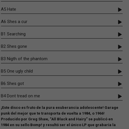
A5 Hate
A6 Shes a cur
B1 Searching
B2 Shes gone
B3 Nigth of the phantom
B5 One ugly child
B6 Shes got
B4 Dont tread on me
¡Este disco es fruto de la pura exuberancia adolescente! Garage
punk del mejor que te transporta de vuelta a 1984, o 1966!
Producido por Greg Shaw, “All Black and Hairy” se publicó en
1984 en su sello Bomp! y resultó ser el único LP que grabaría la