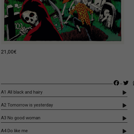
21,00
€
Faceb
Tw
A1 All black and hairy
A2 Tomorrow is yesterday
A3 No good woman
A4 Do like me